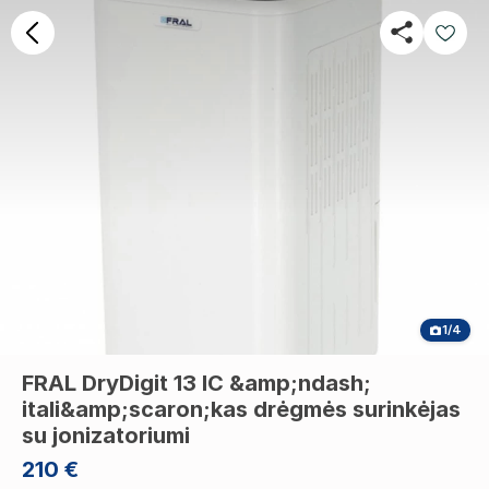
1/4
FRAL DryDigit 13 IC &amp;ndash;
itali&amp;scaron;kas drėgmės surinkėjas
su jonizatoriumi
210 €