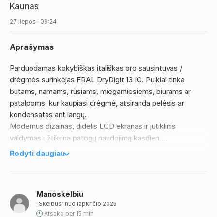
Kaunas
27 liepos · 09:24
Aprašymas
Parduodamas kokybiškas itališkas oro sausintuvas /
drėgmės surinkėjas FRAL DryDigit 13 IC. Puikiai tinka
butams, namams, rūsiams, miegamiesiems, biurams ar
patalpoms, kur kaupiasi drėgmė, atsiranda pelėsis ar
kondensatas ant langų.
Modernus dizainas, didelis LCD ekranas ir jutiklinis
valdymas užtikrina patogų naudojimą kasdien.
Pagrindiniai privalumai:
Rodyti daugiau
• Surenka iki 12 litrų drėgmės per parą
• Integruotas oro jonizatorius
• Tylus veikimas – tik 45 dBA
Manoskelbiu
• Elektroninis hidrostatas
„Skelbus“ nuo lapkričio 2025
• 2 ventiliatoriaus greičiai
Atsako per 15 min