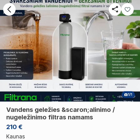
1/1
Vandens geležies &scaron;alinimo /
nugeležinimo filtras namams
210 €
Kaunas