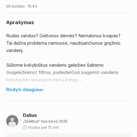
05 birželio · 15:43
Aprašymas
Rudas vanduo? Geltonos dėmės? Nemalonus kvapas?
Tai dažna problema namuose, naudojančiuose gręžinio
vandenį.
Siūlome kokybiškus vandens geležies šalinimo
(nugeležinimo) filtrus, padedančius pagerinti vandens
kokybę bei apsaugoti namų įrangą.
Rodyti daugiau
Filtras padeda:
• Šalinti geležį ir manganą iš vandens
Dalius
• Mažinti nemalonius kvapus
„Skelbus“ nuo kovo 2025
• Sumažinti rūdis ir nuosėdas
Atsako per 15 min
• Apsaugoti boilerius, katilus ir buitinę techniką