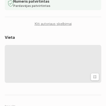
• Pagerinti vandens skonį ir skaidrumą
Numeris patvirtintas
Pardavėjas patvirtintas
Puikiai tinka namams, sodyboms, gręžinio vandeniui,
ūkiams ir kotedžams. Kaina nuo 210 eur.
Kiti autoriaus skelbimai
Taip pat turime:
• Vandens minkštinimo filtrus
Vieta
• Geriamojo vandens RO sistemas
• Mechaninius filtrus
• Distiliatorius
Padedame išsirinkti pagal vandens tyrimus.
Turime vietoje. Siunčiame visoje Lietuvoje.
+370 617 49 017
www.filtrana.lt
Paieškai: