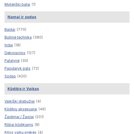
Moteriški batai
(1)
Namai ir sodas
Baldai
(770)
Buitinė technika
(380)
Indai
(18)
Dekoracijos
(127)
Patalynė
(30)
Pasidaryk pats
(72)
Sodas
(420)
Kūdikis ir Vaikas
Vaikiški drabužiai
(4)
Kūdikių aksesuarai
(46)
Žaidimai / Žaislai
(201)
Rūbai kūdikiams
(8)
Kitos vaikų prekės
(4)