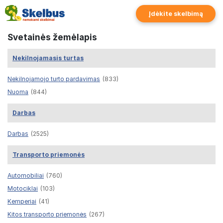
Įdėkite skelbimą
Svetainės žemėlapis
Nekilnojamasis turtas
Nekilnojamojo turto pardavimas
(833)
Nuoma
(844)
Darbas
Darbas
(2525)
Transporto priemonės
Automobiliai
(760)
Motociklai
(103)
Kemperiai
(41)
Kitos transporto priemonės
(267)