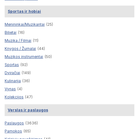
Sportas ir hobiai
Menininkai/Muzikantai
(25)
Bilietai
(16)
Muzika / Filmai
(11)
Knygos / Žurnalai
(44)
Muzikos instrumentai
(50)
Sportas
(92)
Dviračiai
(149)
Kulinarija
(36)
Vynas
(4)
Kolekcijos
(47)
Verslas ir paslaugos
Paslaugos
(3636)
Pamokos
(65)