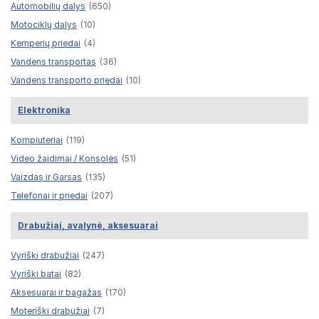
Automobilių dalys
(650)
Motociklų dalys
(10)
Kemperių priedai
(4)
Vandens transportas
(36)
Vandens transporto priedai
(10)
Elektronika
Kompiuteriai
(119)
Video žaidimai / Konsolės
(51)
Vaizdas ir Garsas
(135)
Telefonai ir priedai
(207)
Drabužiai, avalynė, aksesuarai
Vyriški drabužiai
(247)
Vyriški batai
(82)
Aksesuarai ir bagažas
(170)
Moteriški drabužiai
(7)