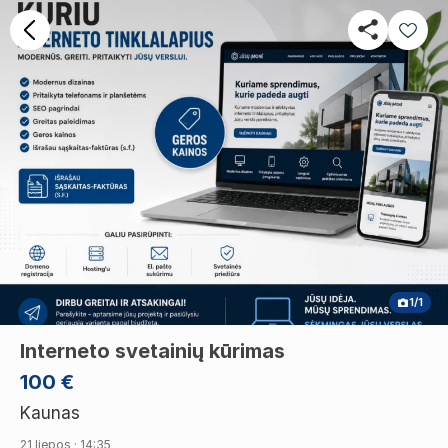
1/1
Interneto svetainių kūrimas
100 €
Kaunas
21 liepos · 14:35