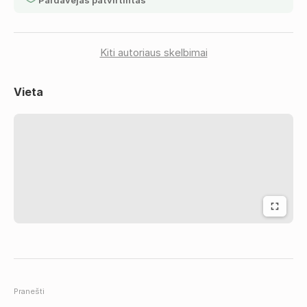
Pardavėjas patvirtintas
• El. pašto sukūrimu
• Svetainės priežiūra ir atnaujinimais
Dirbu greitai, atsakingai ir orientuojuosi į kokybišką
rezultatą.
Kiti autoriaus skelbimai
Parašykite – aptarsime jūsų projektą ir pasiūlysiu geriausią
variantą pagal jūsų biudžetą.
Vieta
Tiks kas ieško:
svetainių kūrimas, interneto svetainių kūrimas, tinklalapių
kūrimas, puslapių kūrimas, web dizainas, reprezentacinės
svetainės, verslo svetainės, el. parduotuvių kūrimas, e-
shop kūrimas, landing page kūrimas, SEO optimizacija,
WordPress svetainės, svetainių administravimas, svetainių
atnaujinimas, domenai ir hostingas, programuotojas
svetainei, interneto puslapio kūrimas.
Pranešti