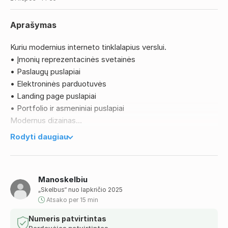
Aprašymas
Kuriu modernius interneto tinklalapius verslui.
• Įmonių reprezentacinės svetainės
• Paslaugų puslapiai
• Elektroninės parduotuvės
• Landing page puslapiai
• Portfolio ir asmeniniai puslapiai
Modernus dizainas
Pritaikyta telefonams ir planšetėms
Rodyti daugiau
SEO
Greitas paleidimas
Geros kainos
Manoskelbiu
Išrašau sąskaitas-faktūras
„Skelbus“ nuo lapkričio 2025
Taip pat galiu pasirūpinti:
Atsako per 15 min
• Domeno registracija
• Hostingu
Numeris patvirtintas