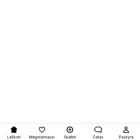
Leškoti
Mėgstamiausi
Skelbti
Čatas
Paskyra