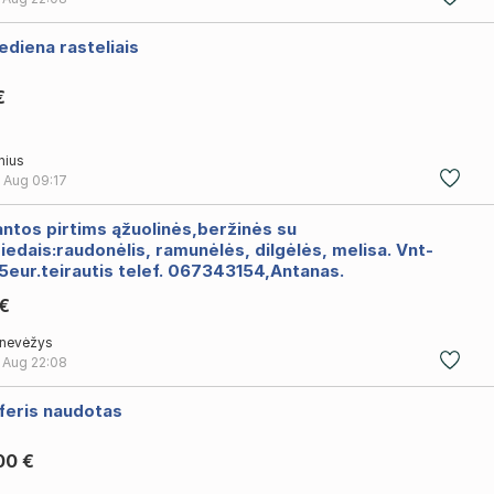
diena rasteliais
€
lnius
 Aug
09:17
ntos pirtims ąžuolinės,beržinės su
iedais:raudonėlis, ramunėlės, dilgėlės, melisa. Vnt-
5eur.teirautis telef. 067343154,Antanas.
 €
nevėžys
 Aug
22:08
feris naudotas
00 €