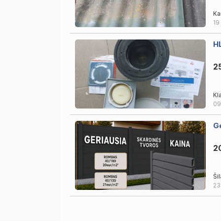
Ka
19
HL
2
Kl
09
Ge
2
Šil
23