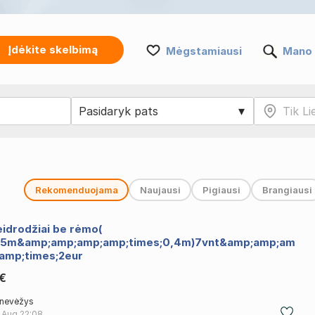
Įdėkite skelbimą
Mėgstamiausi
Mano 
Rekomenduojama
Naujausi
Pigiausi
Brangiausi
eidrodžiai be rėmo(
,5m&amp;amp;amp;amp;times;0,4m)7vnt&amp;amp;am
;amp;times;2eur
 €
nevėžys
 Aug
22:08