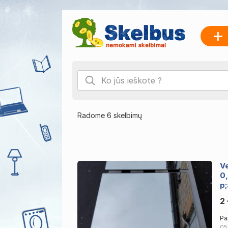
Radome 6 skelbimų
V
0
p
2
Pa
05