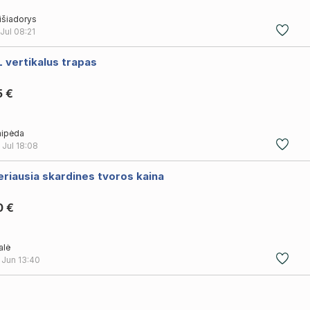
išiadorys
 Jul
08:21
 vertikalus trapas
5 €
aipėda
 Jul
18:08
riausia skardines tvoros kaina
0 €
alė
 Jun
13:40