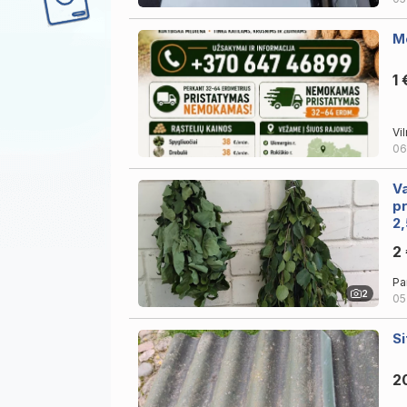
Me
1 
Vi
06
Va
pr
2,
2
Pa
2
05
Si
2