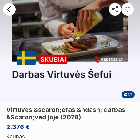
1/1
Virtuvės &scaron;efas &ndash; darbas
&Scaron;vedijoje (2078)
2.376 €
Kaunas