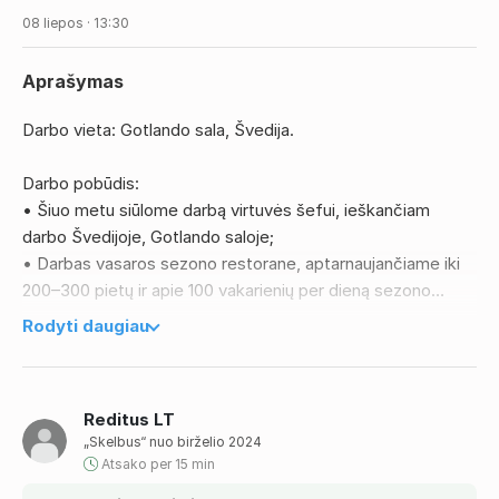
08 liepos · 13:30
Aprašymas
Darbo vieta: Gotlando sala, Švedija.
Darbo pobūdis:
• Šiuo metu siūlome darbą virtuvės šefui, ieškančiam
darbo Švedijoje, Gotlando saloje;
• Darbas vasaros sezono restorane, aptarnaujančiame iki
200–300 pietų ir apie 100 vakarienių per dieną sezono
metu;
Rodyti daugiau
• Darbas profesionalioje virtuvės komandoje kartu su
virtuvės šefu ir jo pavaduotoju;
• Mėsos, kepsnių ir kitų à la carte patiekalų ruošimas;
Reditus LT
• Maisto gamyba laikantis receptūrų, kokybės ir higienos
„Skelbus“ nuo birželio 2024
standartų;
Atsako per 15 min
• Bendradarbiavimas su komanda užtikrinant sklandų