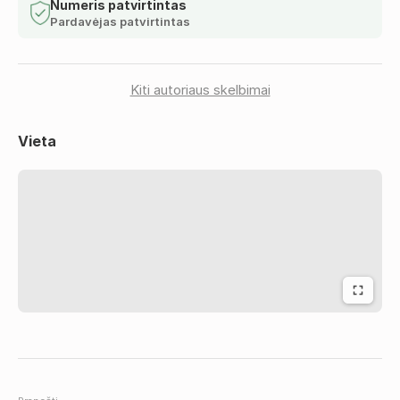
virtuvės darbą.
Numeris patvirtintas
Pardavėjas patvirtintas
Reikalavimai:
• Ne mažesnė kaip kelių metų darbo virėju patirtis;
• Patirtis ruošiant kepsnius ir dirbant à la carte virtuvėje;
Kiti autoriaus skelbimai
• Gebėjimas dirbti intensyviu tempu;
• Gebėjimas dirbti savarankiškai ir komandoje;
Vieta
• Anglų kalbos žinios;
• Švedų kalba – privalumas;
• Gera fizinė sveikata;
• Gyvenimo aprašymą siųsti anglų kalba.
Suteikiame:
• Sezoninį darbą Švedijoje nuo 2026 m. gegužės vidurio iki
rugpjūčio pabaigos;
• Darbą pagal Švedijos savarankiško įsidarbinimo modelį;
• Darbo užmokestį 21 €/val. (bruto), o kandidatams,
turintiems daugiau nei 10 metų patirtį ir 2 rekomendacijas –
iki 23 €/val. (bruto);