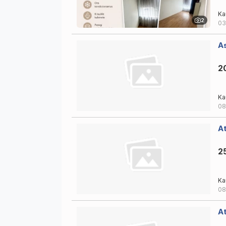
Ka
2
03
As
2
Ka
08
At
2
Ka
08
At