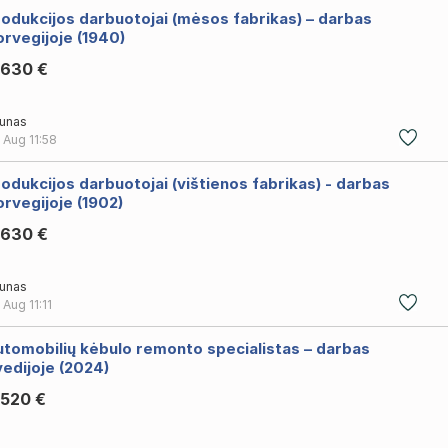
odukcijos darbuotojai (mėsos fabrikas) – darbas
rvegijoje (1940)
.630 €
unas
 Aug
11:58
odukcijos darbuotojai (vištienos fabrikas) - darbas
rvegijoje (1902)
.630 €
unas
 Aug
11:11
utomobilių kėbulo remonto specialistas – darbas
edijoje (2024)
.520 €