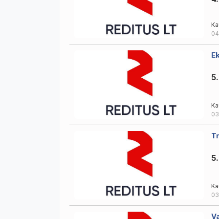
Ka
04
Ek
5
Ka
03
Tr
5
Ka
03
Va