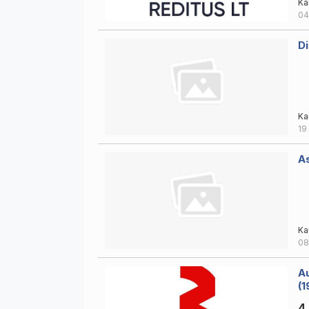
Ka
04
Di
Ka
19
A
Ka
08
Au
(1
4.