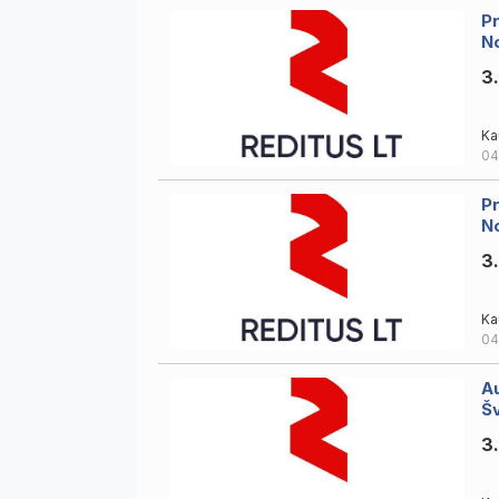
Pr
No
3
Ka
04
Pr
No
3
Ka
04
A
Šv
3