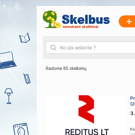
Radome 85 skelbimų
Pr
(
3
Ka
04