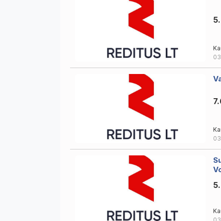
5
Ka
03
Va
7
Ka
03
Su
Vo
5
Ka
03