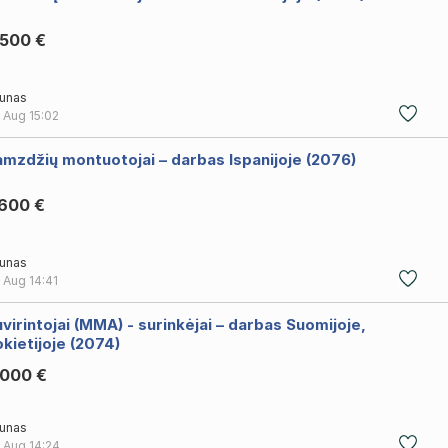
.500 €
unas
 Aug
15:02
mzdžių montuotojai – darbas Ispanijoje (2076)
.600 €
unas
 Aug
14:41
virintojai (MMA) - surinkėjai – darbas Suomijoje,
kietijoje (2074)
.000 €
unas
 Aug
14:24