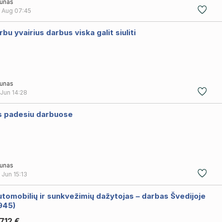
unas
 Aug
07:45
rbu yvairius darbus viska galit siuliti
unas
 Jun
14:28
s padesiu darbuose
unas
 Jun
15:13
tomobilių ir sunkvežimių dažytojas – darbas Švedijoje
945)
712 €