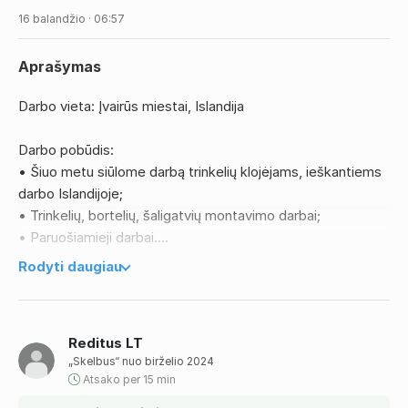
16 balandžio · 06:57
Aprašymas
Darbo vieta: Įvairūs miestai, Islandija
Darbo pobūdis:
• Šiuo metu siūlome darbą trinkelių klojėjams, ieškantiems
darbo Islandijoje;
• Trinkelių, bortelių, šaligatvių montavimo darbai;
• Paruošiamieji darbai.
Rodyti daugiau
Reikalavimai:
• Galimybė pradėti dirbti skubiai;
• Panaši darbo patirtis;
Reditus LT
• Gebėjimas susikalbėti anglų kalba – privalumas;
„Skelbus“ nuo birželio 2024
• Gyvenimo aprašymus siųsti anglų/lietuvių kalba
Atsako per 15 min