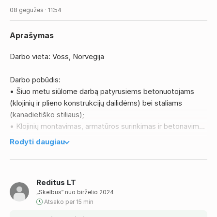
08 gegužės · 11:54
Aprašymas
Darbo vieta: Voss, Norvegija
Darbo pobūdis:
• Šiuo metu siūlome darbą patyrusiems betonuotojams
(klojinių ir plieno konstrukcijų dailidėms) bei staliams
(kanadietiško stiliaus);
• Klojinių montavimas, armatūros surinkimas ir betonavimo
darbai;
Rodyti daugiau
• Kanadietiško stiliaus statybinių konstrukcijų (sienų,
grindų, stogų) montavimas;
• Brėžinių skaitymas ir darbas pagal techninius
Reditus LT
reikalavimus.
„Skelbus“ nuo birželio 2024
Atsako per 15 min
Reikalavimai: