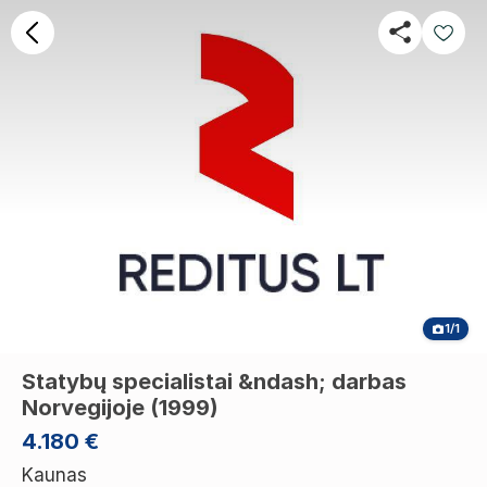
1/1
Statybų specialistai &ndash; darbas
Norvegijoje (1999)
4.180 €
Kaunas