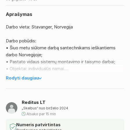
Aprašymas
Darbo vieta: Stavanger, Norvegija
Darbo pobūdis:
• Šiuo metu siūlome darbą santechnikams ieškantiems
darbo Norvegijoje;
• Pastato vidaus sistemų montavimo ir taisymo darbai;
• Objektai: individualūs namai.
Rodyti daugiau
Reikalavimai:
• Galimybė kuo skubiau pradėti dirbti;
• Panašaus darbo patirtis;
Reditus LT
• Gebėjimas susikalbėti anglų kalba;
„Skelbus“ nuo birželio 2024
• Motyvuotas ir darbštus darbuotojas;
Atsako per 15 min
• Kvalifikaciją patvirtinantys pažymėjimai - privalumas;
• Gyvenimo aprašymus siųsti anglų kalba
Numeris patvirtintas