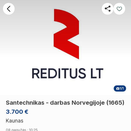
1/1
Santechnikas - darbas Norvegijoje (1665)
3.700 €
Kaunas
08 gegužės · 10:25