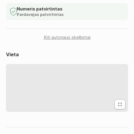
• Kiti pagalbiniai darbai gamyboje.
Numeris patvirtintas
Pardavėjas patvirtintas
Reikalavimai:
• Galimybė pradėti dirbti kuo greičiau;
• Panaši darbo patirtis – privalumas;
• Gebėjimas kalbėti anglų kalba;
Kiti autoriaus skelbimai
• Stipri fizinė ištvermė ir gebėjimas dirbti greitu tempu;
• Aukštų higienos, kokybės ir maisto saugos standartų
Vieta
laikymasis;
• Gebėjimas dirbti savarankiškai ir greitai įsisavinti
naujoves;
• Gyvenimo aprašymus siųsti anglų kalba
Suteikiame:
• Ilgalaikis produkcijos darbuotojo - plovėjo darbas
Norvegijoje;
• Darbo užmokestis 225 NOK/val. (bruto) + 10 NOK/val.
gamybinį priedą;
• Darbo valandų skaičius: 37,5 val./sav., galimi