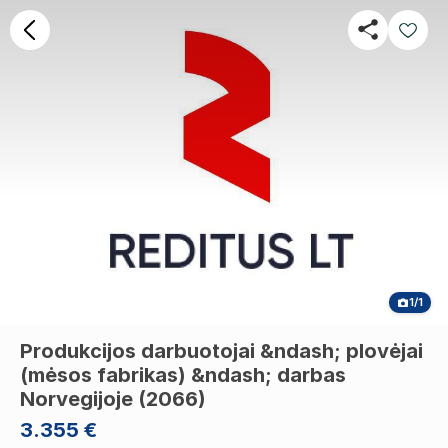
1/1
Produkcijos darbuotojai &ndash; plovėjai
(mėsos fabrikas) &ndash; darbas
Norvegijoje (2066)
3.355 €