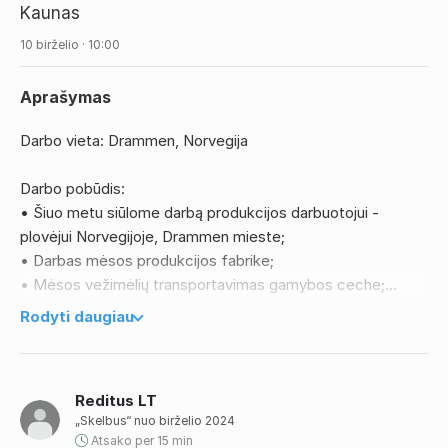
Kaunas
10 birželio · 10:00
Aprašymas
Darbo vieta: Drammen, Norvegija
Darbo pobūdis:
• Šiuo metu siūlome darbą produkcijos darbuotojui -
plovėjui Norvegijoje, Drammen mieste;
• Darbas mėsos produkcijos fabrike;
• Mėsos vežimėlių transportavimas gamybos ceche;
• Mėsos malimas, maišymas ir pakavimas;
Rodyti daugiau
• Produkcijos ženklinimas ir kokybės kontrolė pagal
nustatytą gamybos tvarką;
• Gamybinių patalpų ir darbo vietos plovimas bei valymas
Reditus LT
iki rugpjūčio vidurio;
„Skelbus“ nuo birželio 2024
• Nuo rugpjūčio vidurio – darbas tik mėsos malimo skyriuje;
Atsako per 15 min