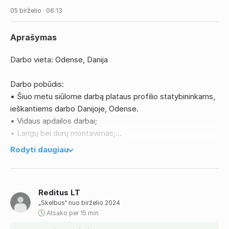
05 birželio · 06:13
Aprašymas
Darbo vieta: Odense, Danija
Darbo pobūdis:
• Šiuo metu siūlome darbą plataus profilio statybininkams,
ieškantiems darbo Danijoje, Odense.
• Vidaus apdailos darbai;
• Langų bei durų montavimas;
• Glaistymas, dažymas, gipso pertvarų montavimas;
Rodyti daugiau
• Įvairūs staliaus darbai pagal poreikį.
Reikalavimai:
Reditus LT
• Galimybė pradėti dirbti kuo greičiau;
„Skelbus“ nuo birželio 2024
• Panašaus darbo patirtis – 2 metai;
Atsako per 15 min
• Gebėjimas kalbėti anglų kalba;