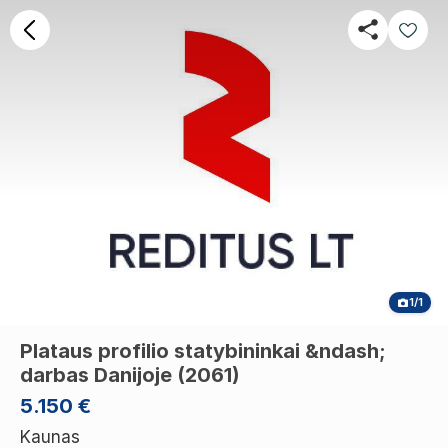
1/1
Plataus profilio statybininkai &ndash;
darbas Danijoje (2061)
5.150 €
Kaunas