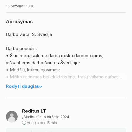
16 birželio · 13:16
Aprašymas
Darbo vieta: Š. Švedija
Darbo pobūdis:
• Šiuo metu siūlome darbą miško darbuotojams,
ieškantiems darbo šiaurės Švedijoje;
• Medžių, krūmų pjovimas;
• Miško retinimas bei elektros linijų trasų valymo darbai;
• Dirbas su motoriniais pjūklais, sekatoriais,
Rodyti daugiau
aukštapjovėmis ir kita įranga.
Reikalavimai:
Reditus LT
• Galimybė kuo skubiau pradėti dirbti;
„Skelbus“ nuo birželio 2024
• Panaši darbo patirtis – privalumas;
Atsako per 15 min
• Gebėjimas susikalbėti anglų kalba – privalumas;