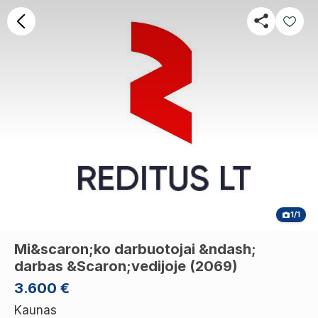
1/1
Mi&scaron;ko darbuotojai &ndash;
darbas &Scaron;vedijoje (2069)
3.600 €
Kaunas