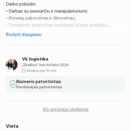
Darbo pobūdis:
▫️ Darbas su savivarčiu ir manipuliatoriumi;
▫️ Krovinių pakrovimas ir iškrovimas;
▫️ Transporto priemonės techninės būklės priežiūra.
Reikalavimai:
Rodyti daugiau
▫️ C kategorijos vairuotojo pažymėjimas;
▫️Darbo su manipuliatoriumi patirtis – privalumas. Jeigu reikia
apmokome.
Vk logistika
📞 Dėl išsamesnės informacijos kreiptis telefonu:
„Skelbus“ nuo birželio 2026
+37060595888
Atsako per 15 min
Numeris patvirtintas
Pardavėjas patvirtintas
Kiti autoriaus skelbimai
Vieta