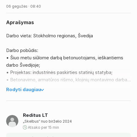
06 gegužės · 08:40
Aprašymas
Darbo vieta: Stokholmo regionas, Švedija
Darbo pobūdis:
• Šiuo metu siūlome darbą betonuotojams, ieškantiems
darbo Švedijoje;
• Projektas: industrinės paskirties statinių statyba;
• Betonavimo, armatūros rišimo, klojinių montavimo darbai,
brėžinių skaitymas.
Rodyti daugiau
Reikalavimai:
• Galimybė pradėti dirbti skubiai;
• Panaši darbo patirtis 1 m.;
Reditus LT
• Gebėjimas susikalbėti anglų kalba;
„Skelbus“ nuo birželio 2024
• Vairuotojo pažymėjimas B kategorija;
Atsako per 15 min
• Gyvenimo aprašymus siųsti lietuvių arba anglų kalba