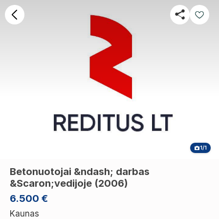
1/1
Betonuotojai &ndash; darbas
&Scaron;vedijoje (2006)
6.500 €
Kaunas