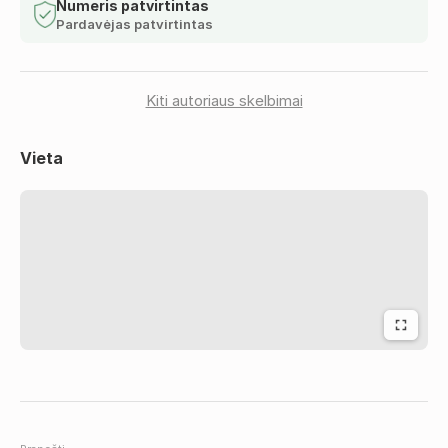
Numeris patvirtintas
Pardavėjas patvirtintas
Suteikiame:
• Ilgalaikis betonuotojo darbas Švedijoje;
• Galimybė dirbti rotacijomis 8/2;
• Darbo valandų skaičius: 230 val./mėn.;
Kiti autoriaus skelbimai
• Darbo užmokestis: 16-17 €/val. (neto);
• Suteikiamas nemokamas apgyvendinimas;
Vieta
• Konfidencialumą garantuojame, informuosime tik
atrinktus kandidatus.
https://www.reditus.lt/darbo-skelbimas/betonuotojai-
darbas-svedijoje-2006/
Norėdami pasiteirauti ar kandidatuoti siųskite savo
gyvenimo aprašymą lietuvių/anglų k. el. paštu
sandra@reditus.lt arba skambinkite telefonu +370 637
08855.
Kandidatuodami sutinkate, kad Jūsų asmens duomenys
būtų naudojami ir saugomi įmonės UAB „Reditus LT“ -
darbo paieškos tikslais. http://www.reditus.lt/privatumo-