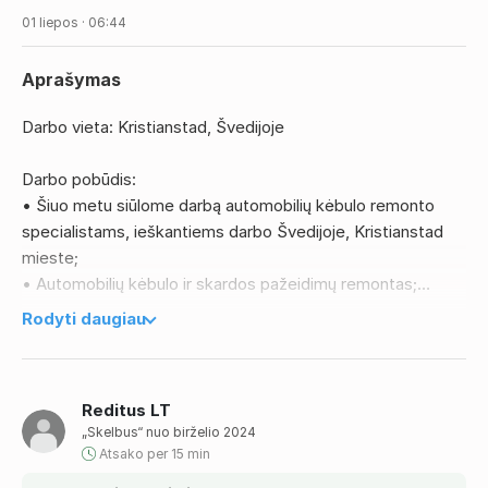
01 liepos · 06:44
Aprašymas
Darbo vieta: Kristianstad, Švedijoje
Darbo pobūdis:
• Šiuo metu siūlome darbą automobilių kėbulo remonto
specialistams, ieškantiems darbo Švedijoje, Kristianstad
mieste;
• Automobilių kėbulo ir skardos pažeidimų remontas;
• Kėbulo konstrukcijų ir rėmo tiesinimo darbai (darbas su
Rodyti daugiau
stendais);
• Atsarginių dalių keitimas, detalių derinimas ir suvedimas;
• Tikslių kėbulo ir metalo darbų atlikimas;
Reditus LT
• Darbas pagal techninius brėžinius ir standartus;
„Skelbus“ nuo birželio 2024
• Savarankiškas darbo planavimas ir užduočių vykdymas;
Atsako per 15 min
• Bendradarbiavimas su komanda profesionalioje