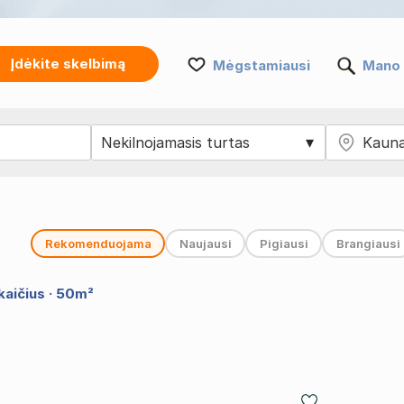
Įdėkite skelbimą
Mėgstamiausi
Mano 
Rekomenduojama
Naujausi
Pigiausi
Brangiausi
skaičius · 50m²