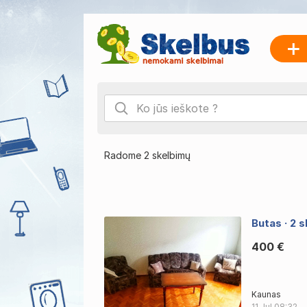
Radome 2 skelbimų
Butas · 2 
400 €
Kaunas
11 Jul
08:32