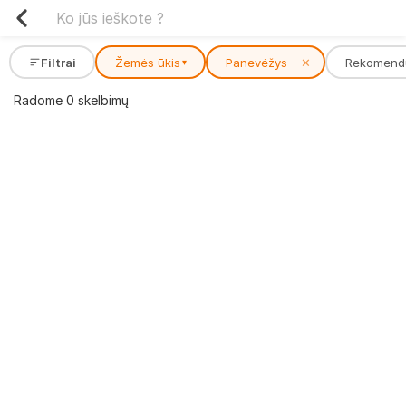
Filtrai
Žemės ūkis
Panevėžys
✕
Rekomend
▾
Radome 0 skelbimų