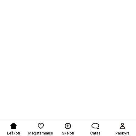
Leškoti
Mėgstamiausi
Skelbti
Čatas
Paskyra