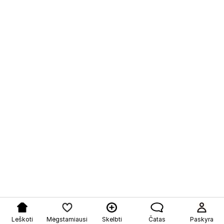
Leškoti
Mėgstamiausi
Skelbti
Čatas
Paskyra