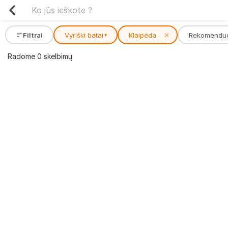
Filtrai
Vyriški batai
Klaipėda
✕
Rekomendu
▾
Radome 0 skelbimų