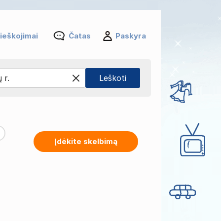
ieškojimai
Čatas
Paskyra
Įdėkite skelbimą