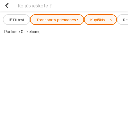
Filtrai
Transporto priemonės
Kupiškis
✕
Re
▾
Radome 0 skelbimų