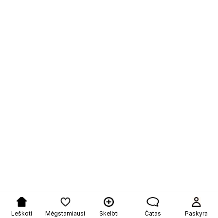
Leškoti
Mėgstamiausi
Skelbti
Čatas
Paskyra