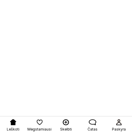
Leškoti
Mėgstamiausi
Skelbti
Čatas
Paskyra