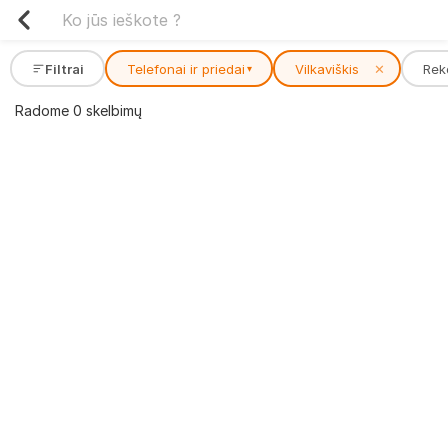
Filtrai
Telefonai ir priedai
Vilkaviškis
✕
Rek
▾
Radome 0 skelbimų