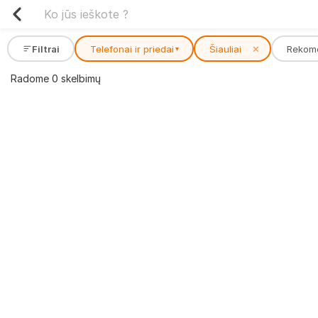
Filtrai
Telefonai ir priedai
Šiauliai
✕
Rekom
▾
Radome 0 skelbimų