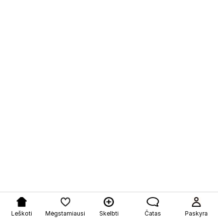
Leškoti
Mėgstamiausi
Skelbti
Čatas
Paskyra