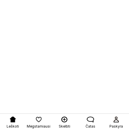
Leškoti
Mėgstamiausi
Skelbti
Čatas
Paskyra