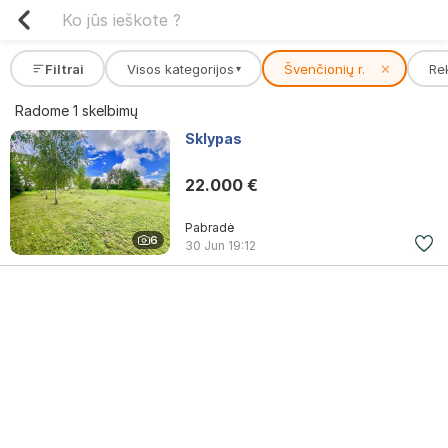
Filtrai
Visos kategorijos
Švenčionių r.
✕
Re
▾
Radome 1 skelbimų
Sklypas
22.000 €
Pabradė
6
30 Jun
19:12