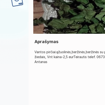
Aprašymas
Vantos pirčiai:ąžuolinės,beržinės,beržinės su 
žiedais, Vnt kaina-2,5 eurTeirautis telef. 067
Antanas