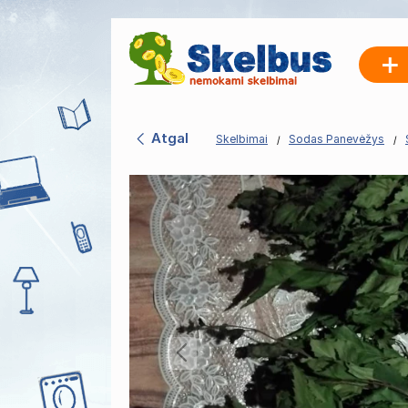
Atgal
Skelbimai
Sodas Panevėžys