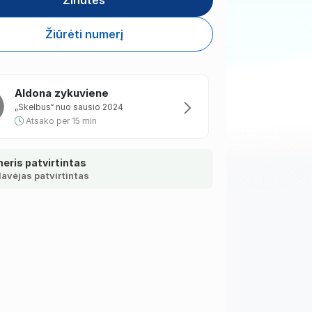
Žinutės
Žiūrėti numerį
Aldona zykuviene
„Skelbus“ nuo sausio 2024
Atsako per 15 min
eris patvirtintas
avėjas patvirtintas