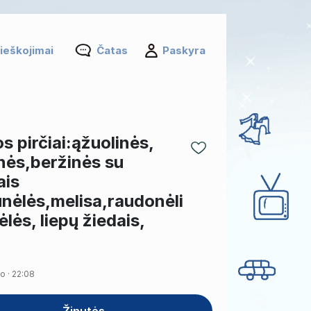
ieškojimai
Čatas
Paskyra
s pirčiai:ąžuolinės,
nės,beržinės su
ais
nėlės,melisa,raudonėli
ėlės, liepų žiedais,
o · 22:08