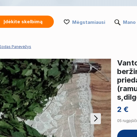
Įdėkite skelbimą
Mėgstamiausi
Mano 
Sodas Panevėžys
Vanto
berži
pried
(ramu
s,dilg
2 €
05 rugpjūči