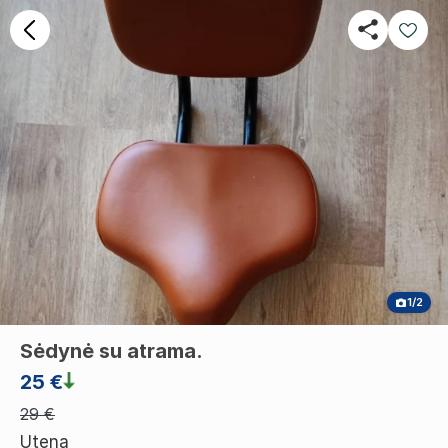
1/2
Sėdynė su atrama.
25 €
29 €
Utena