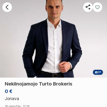
1/1
Nekilnojamojo Turto Brokeris
0 €
Jonava
18 gegužės · 12:16