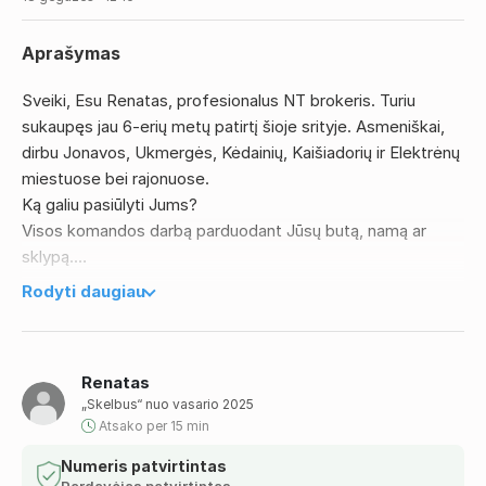
Aprašymas
Sveiki, Esu Renatas, profesionalus NT brokeris. Turiu
sukaupęs jau 6-erių metų patirtį šioje srityje. Asmeniškai,
dirbu Jonavos, Ukmergės, Kėdainių, Kaišiadorių ir Elektrėnų
miestuose bei rajonuose.
Ką galiu pasiūlyti Jums?
Visos komandos darbą parduodant Jūsų butą, namą ar
sklypą.
Sakote, galite parduoti patys? Taip, galbūt, tačiau mes tai
Rodyti daugiau
padarysime greičiau ir už aukščiausią įmanomą rinkos kainą.
Mūsų darbas, skirtingai nei pačių Pardavėjų, neapsiriboja
vien tik skelbimo patalpinimu į vieną ar kelis skelbimų
Renatas
portalus. Marketingui pasitelkiame daugiau priemonių ir
„Skelbus“ nuo vasario 2025
konkrečią strategiją, pritaikytą pagal ketinamą parduoti
Atsako per 15 min
Turtą.
Taipogi, turime sukaupę savo potencialių Pirkėjų ratą. Jie
Numeris patvirtintas