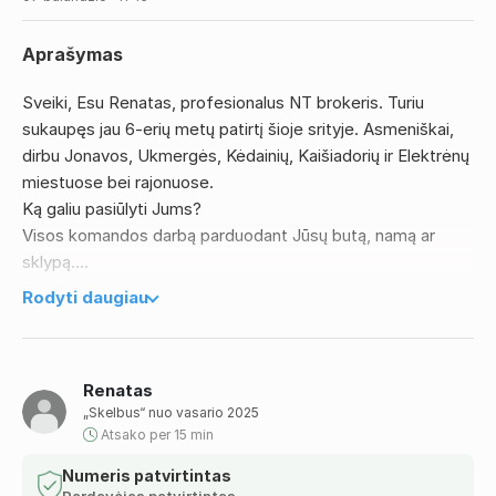
Aprašymas
Sveiki, Esu Renatas, profesionalus NT brokeris. Turiu
sukaupęs jau 6-erių metų patirtį šioje srityje. Asmeniškai,
dirbu Jonavos, Ukmergės, Kėdainių, Kaišiadorių ir Elektrėnų
miestuose bei rajonuose.
Ką galiu pasiūlyti Jums?
Visos komandos darbą parduodant Jūsų butą, namą ar
sklypą.
Sakote, galite parduoti patys? Taip, galbūt, tačiau mes tai
Rodyti daugiau
padarysime greičiau ir už aukščiausią įmanomą rinkos kainą.
Mūsų darbas, skirtingai nei pačių Pardavėjų, neapsiriboja
vien tik skelbimo patalpinimu į vieną ar kelis skelbimų
Renatas
portalus. Marketingui pasitelkiame daugiau priemonių ir
„Skelbus“ nuo vasario 2025
konkrečią strategiją, pritaikytą pagal ketinamą parduoti
Atsako per 15 min
Turtą.
Taipogi, turime sukaupę savo potencialių Pirkėjų ratą. Jie
Numeris patvirtintas