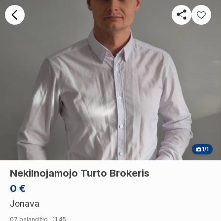
1/1
Nekilnojamojo Turto Brokeris
0 €
Jonava
07 balandžio · 11:45