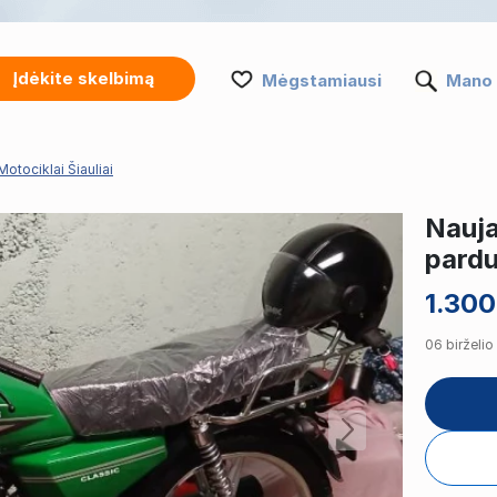
Įdėkite skelbimą
Mėgstamiausi
Mano 
Motociklai Šiauliai
Nauj
pard
1.300
06 birželio