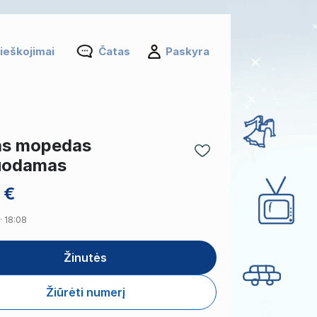
ieškojimai
Čatas
Paskyra
as mopedas
uodamas
 €
 · 18:08
Žinutės
Žiūrėti numerį