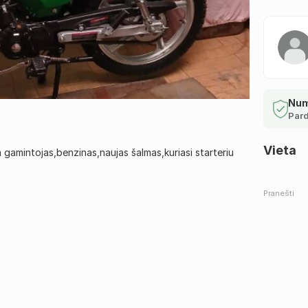
Num
Pard
Vieta
amintojas,benzinas,naujas šalmas,kuriasi starteriu
Pranešti