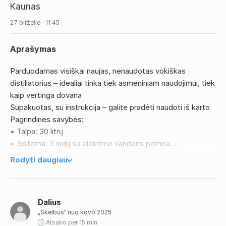
Kaunas
27 birželio · 11:45
Aprašymas
Parduodamas visiškai naujas, nenaudotas vokiškas
distiliatorius – idealiai tinka tiek asmeniniam naudojimui, tiek
kaip vertinga dovana
Supakuotas, su instrukcija – galite pradėti naudoti iš karto
Pagrindinės savybės:
• Talpa: 30 litrų
• Sistema: 3 indų su elektrine vandens pompa
• Medžiaga: aukštos kokybės nerūdijantis plienas
Rodyti daugiau
Į komplektą įeina viskas, ko reikia:
• 30L nerūdijančio plieno katilas
• Kondensatorius su aušinimo vamzdeliu
Dalius
• Papildomas kondensato sodrinimo indas
„Skelbus“ nuo kovo 2025
• Oro vožtuvas fermentacijai
Atsako per 15 min