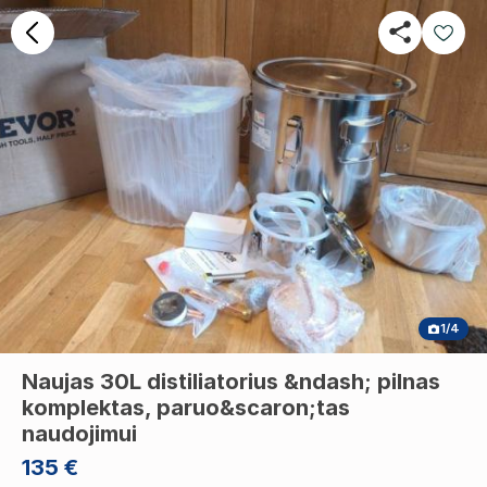
1/4
Naujas 30L distiliatorius &ndash; pilnas
komplektas, paruo&scaron;tas
naudojimui
135 €