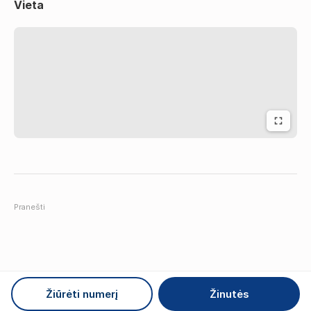
Vieta
Susisiekite – pasirūpinsime švara ir jaukia aplinka jūsų
namuose ar darbo vietoje
Pranešti
Žiūrėti numerį
Žinutės