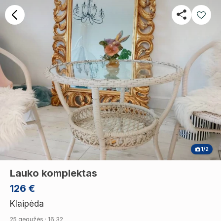
1/2
Lauko komplektas
126 €
Klaipėda
25 gegužės · 16:32