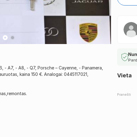
Num
Pard
A6, - A7, - A8, - Q7, Porsche – Cayenne, - Panamera,
uruotas, kaina 150 €. Analogai: 0445117021,
Vieta
mas,remontas.
Pranešti