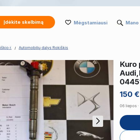
Įdėkite skelbimą
Mėgstamiausi
Mano 
škio r.
Automobilių dalys Rokiškis
Kuro 
Audi,
0445
150 €
06 liepos ·