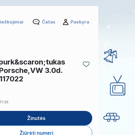
ieškojimai
Čatas
Paskyra
purk&scaron;tukas
Porsche,VW 3.0d.
117022
 11:39
Žinutės
Žiūrėti numerį