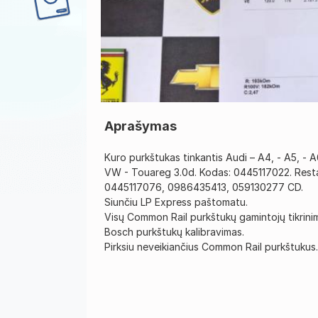
Aprašymas
Kuro purkštukas tinkantis Audi – A4, - A5, - 
VW - Touareg 3.0d. Kodas: 0445117022. Resta
0445117076, 0986435413, 059130277 CD.
Siunčiu LP Express paštomatu.
Visų Common Rail purkštukų gamintojų tikrini
Bosch purkštukų kalibravimas.
Pirksiu neveikiančius Common Rail purkštukus.