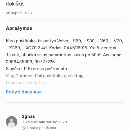
Rokiškis
06 liepos · 11:37
Aprašymas
Kuro purkštukai tinkantys Volvo – S60, - S80, - V60, - V70,
- XC60, - XC70 2.4d. Kodas: 0445116016. Yra 5 vienetai.
Tikrinti, atitinka visus parametrus, kaina po 50 €. Analogai:
0986435393, 30777226.
Siunčiu LP Express paštomatu.
Visų Common Rail purkštukų gamintojų
tikrinimas,remontas.
Bosch purkštukų kalibravimas.
Rodyti daugiau
Pirksiu neveikiančius Common Rail purkštukus.
2gnas
„Skelbus“ nuo sausio 2023
Atsako per 15 min