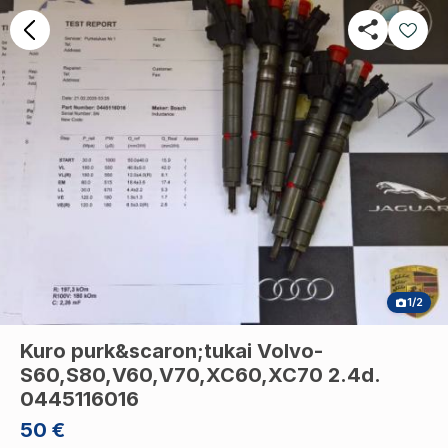
1/2
Kuro purk&scaron;tukai Volvo-
S60,S80,V60,V70,XC60,XC70 2.4d.
0445116016
50 €