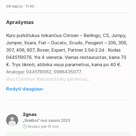
06 liepos · 11:40
Aprašymas
Kuro purkštukus tinkančius Citroen – Berlingo, C5, Jumpy,
Jumper, Xsara, Fiat – Ducato, Scudo, Peugeot – 206, 306,
307, 406, 607, Boxer, Expert, Partner 2.0d-2.2d . Kodas
0445110076. Yra 4 vienetai. Vienas restauruotas, kaina 70
€. Trys tikrinti, atitinka visus parametrus, kaina po 40 €.
Analogai: 0445110062, 0986435077.
Visų Common Rail purkštukų gamintojų
tikrinimas,remontas.
Rodyti daugiau
Bosch purkštukų kalibravimas.
Pirksiu neveikiančius Common Rail purkštukus.
2gnas
„Skelbus“ nuo sausio 2023
Atsako per 15 min