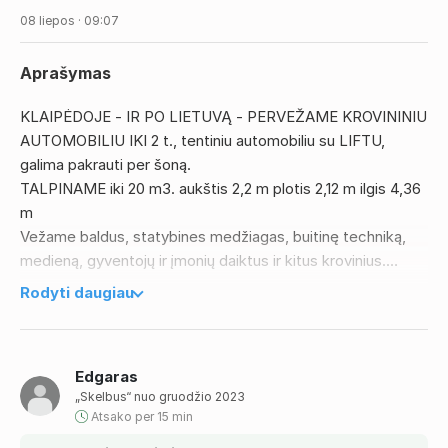
08 liepos · 09:07
Aprašymas
KLAIPĖDOJE - IR PO LIETUVĄ - PERVEŽAME KROVININIU
AUTOMOBILIU IKI 2 t., tentiniu automobiliu su LIFTU,
galima pakrauti per šoną.
TALPINAME iki 20 m3. aukštis 2,2 m plotis 2,12 m ilgis 4,36
m
Vežame baldus, statybines medžiagas, buitinę techniką,
medieną, gyventojų ir įmonių daiktus ir kitus krovinius.
KLAIPĖDOJE IR PO LIETUVĄ. IŠRAŠOMOS SĄSKAITOS.
Rodyti daugiau
TEL. +37068651253
Edgaras
„Skelbus“ nuo gruodžio 2023
Atsako per 15 min