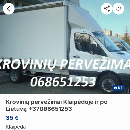
1/4
Krovinių pervežimai Klaipėdoje ir po
Lietuvą +37068651253
35 €
Klaipėda