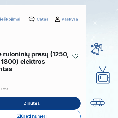
ieškojimai
Čatas
Paskyra
 ruloninių presų (1250,
 1800) elektros
ntas
· 17:14
Žinutės
Žiūrėti numerį