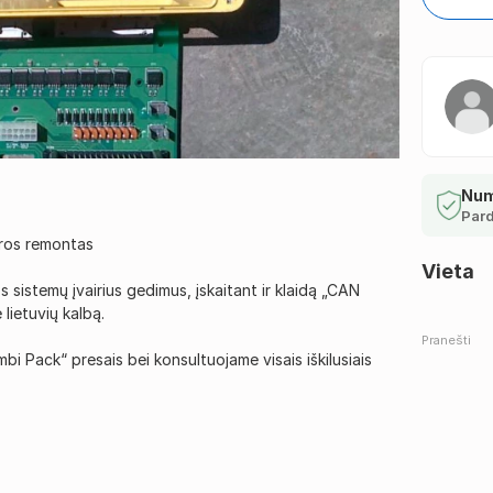
Num
Pard
tros remontas
Vieta
sistemų įvairius gedimus, įskaitant ir klaidą „CAN
lietuvių kalbą.
Pranešti
i Pack“ presais bei konsultuojame visais iškilusiais