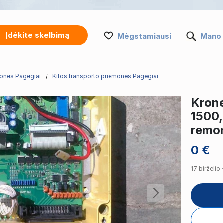
Įdėkite skelbimą
Mėgstamiausi
Mano 
monės Pagėgiai
Kitos transporto priemonės Pagėgiai
Krone
1500,
remo
0 €
17 birželio 