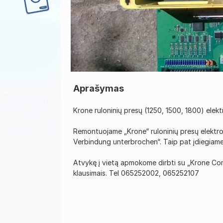
Aprašymas
Krone ruloninių presų (1250, 1500, 1800) elek
Remontuojame „Krone“ ruloninių presų elektros 
Verbindung unterbrochen“. Taip pat įdiegiame 
Atvykę į vietą apmokome dirbti su „Krone Comb
klausimais. Tel 065252002, 065252107