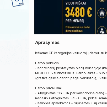
Aprašymas
Ieškome CE kategorijos vairuotojų darbui su ko
Darbo pobūdis:
- Konteinerių pristatymas pietų Vokietijoje (kar
MERCEDES sunkvežimius. Darbo laikas – nuo pi
(grafiką galime derinti pagal vairuotoją). Vair
Darbo privalumai:
- Atlyginimas: 116 EUR per kalendorinę dieną –
mėnesinis atlyginimas: 3480 EUR, priklausoma
- Kelionės apmokamos – rūpinamės jūsų kelione 