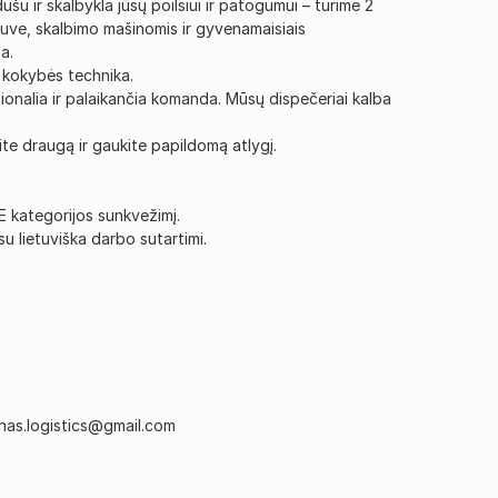
ušu ir skalbykla jūsų poilsiui ir patogumui – turime 2
rtuve, skalbimo mašinomis ir gyvenamaisiais
ia.
os kokybės technika.
ionalia ir palaikančia komanda. Mūsų dispečeriai kalba
ite draugą ir gaukite papildomą atlygį.
CE kategorijos sunkvežimį.
su lietuviška darbo sutartimi.
1/1
ynas.logistics@gmail.com