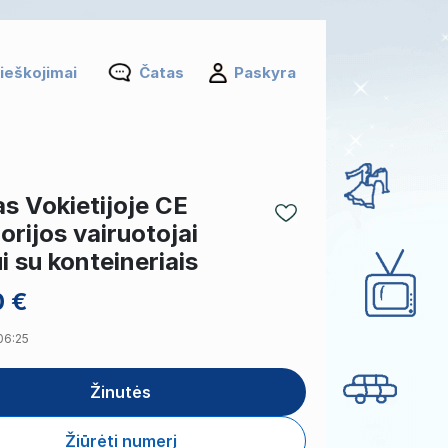
ieškojimai
Čatas
Paskyra
s Vokietijoje CE
orijos vairuotojai
i su konteineriais
0 €
 06:25
Žinutės
Žiūrėti numerį