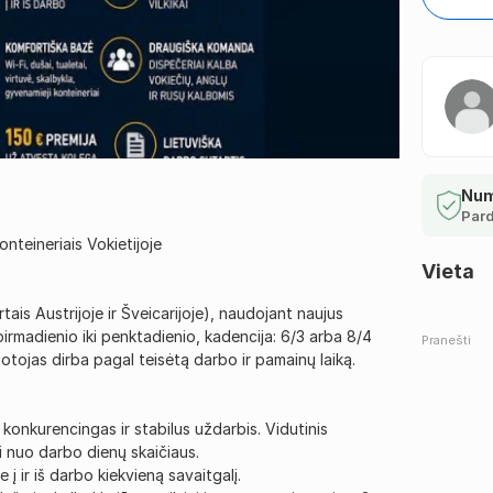
Num
Pard
nteineriais Vokietijoje
Vieta
tais Austrijoje ir Šveicarijoje), naudojant naujus
rmadienio iki penktadienio, kadencija: 6/3 arba 8/4
Pranešti
uotojas dirba pagal teisėtą darbo ir pamainų laiką.
 konkurencingas ir stabilus uždarbis. Vidutinis
i nuo darbo dienų skaičiaus.
į ir iš darbo kiekvieną savaitgalį.