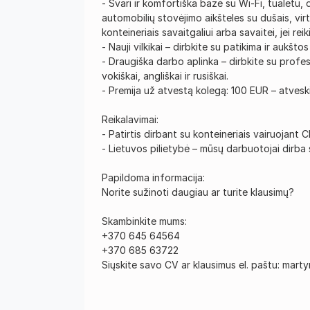
- Švari ir komfortiška bazė su Wi-Fi, tualetu, d
automobilių stovėjimo aikšteles su dušais, vi
konteineriais savaitgaliui arba savaitei, jei reik
- Nauji vilkikai – dirbkite su patikima ir aukšt
- Draugiška darbo aplinka – dirbkite su profes
vokiškai, angliškai ir rusiškai.
- Premija už atvestą kolegą: 100 EUR – atvesk
Reikalavimai:
- Patirtis dirbant su konteineriais vairuojant 
- Lietuvos pilietybė – mūsų darbuotojai dirba 
Papildoma informacija:
Norite sužinoti daugiau ar turite klausimų?
Skambinkite mums:
+370 645 64564
+370 685 63722
Siųskite savo CV ar klausimus el. paštu: mart