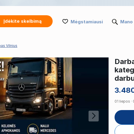
Įdėkite skelbimą
Mėgstamiausi
Mano 
as Vilnius
Darba
kateg
darbu
3.48
01 liepos ·