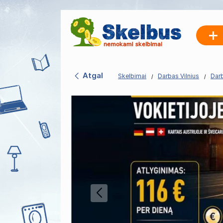
Atgal
Skelbimai
Darbas Vilnius
Darb