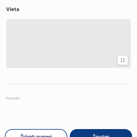
Vieta
Pranešti
Žiūrėti numerį
Žinutės