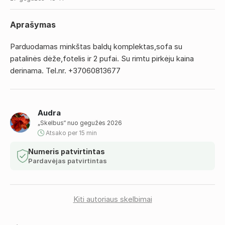
Aprašymas
Parduodamas minkštas baldų komplektas,sofa su
patalinės dėže,fotelis ir 2 pufai. Su rimtu pirkėju kaina
derinama. Tel.nr. +37060813677
Audra
„Skelbus“ nuo gegužės 2026
Atsako per 15 min
Numeris patvirtintas
Pardavėjas patvirtintas
Kiti autoriaus skelbimai