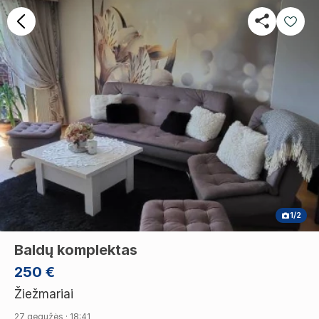
1/2
Baldų komplektas
250 €
Žiežmariai
27 gegužės · 18:41