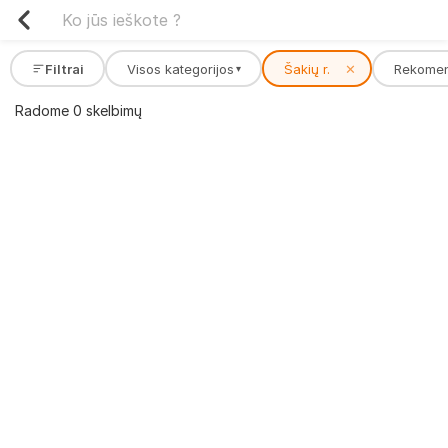
Filtrai
Visos kategorijos
Šakių r.
✕
Rekome
▾
Radome 0 skelbimų