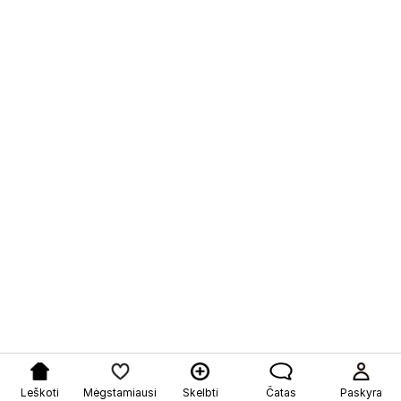
Leškoti
Mėgstamiausi
Skelbti
Čatas
Paskyra