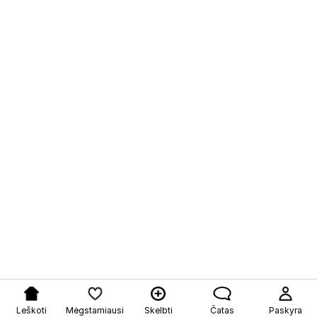
Leškoti
Mėgstamiausi
Skelbti
Čatas
Paskyra