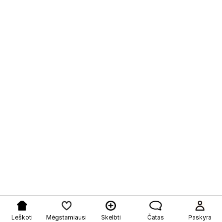
Leškoti
Mėgstamiausi
Skelbti
Čatas
Paskyra