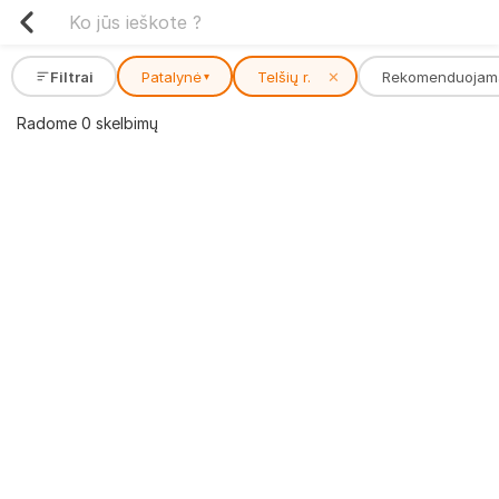
Filtrai
Patalynė
Telšių r.
✕
Rekomenduojam
▾
Radome 0 skelbimų