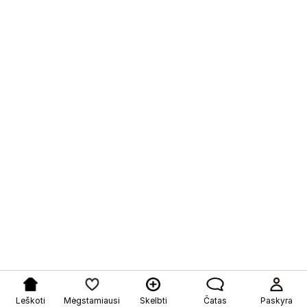
Leškoti
Mėgstamiausi
Skelbti
Čatas
Paskyra