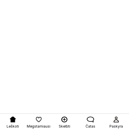
Leškoti
Mėgstamiausi
Skelbti
Čatas
Paskyra