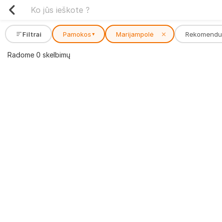
Filtrai
Pamokos
Marijampolė
✕
Rekomendu
▾
Radome 0 skelbimų