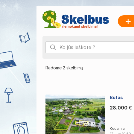
Radome 2 skelbimų
Butas
28.000 €
Kėdainiai
17 Jun
19:59