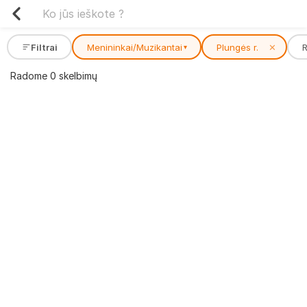
Filtrai
Menininkai/Muzikantai
Plungės r.
✕
▾
Radome 0 skelbimų