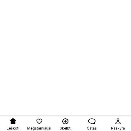
Leškoti
Mėgstamiausi
Skelbti
Čatas
Paskyra