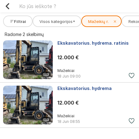
Filtrai
Visos kategorijos
Mažeikių r.
✕
Reko
▾
Radome 2 skelbimų
Ekskavatorius. hydrema. ratinis
12.000 €
Mažeikiai
3
18 Jun
09:00
Ekskavatorius. hydrema
12.000 €
Mažeikiai
3
18 Jun
08:55