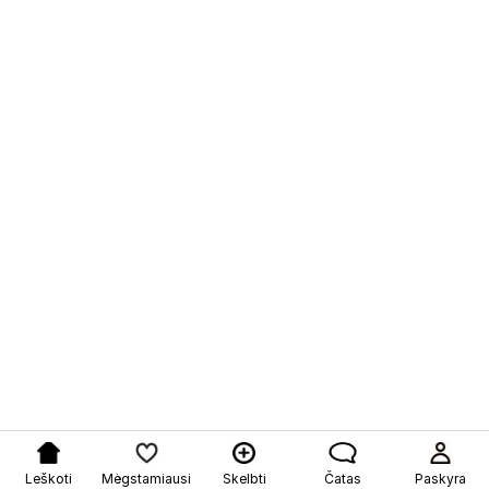
Leškoti
Mėgstamiausi
Skelbti
Čatas
Paskyra