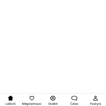
Leškoti
Mėgstamiausi
Skelbti
Čatas
Paskyra