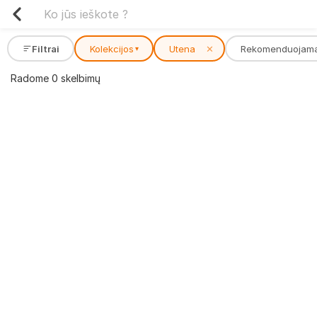
Filtrai
Kolekcijos
Utena
✕
Rekomenduojam
▾
Radome 0 skelbimų